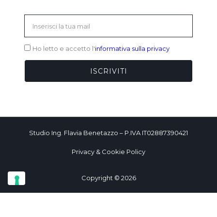
Email
Ho letto e accetto l'
informativa sulla privacy
ISCRIVITI
Studio Ing. Flavia Benetazzo – P.IVA IT02887390421
Privacy & Cookie Policy
Copyright © 2026
LE TUE PREFERENZE RELATIVE ALLA
PRIVACY